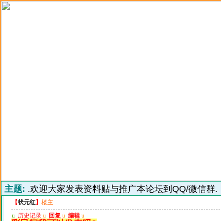
主题:
.欢迎大家发表资料贴与推广本论坛到QQ/微信群.
【
状元红
】
楼主
u
历史记录
u
回复
u
编辑
u