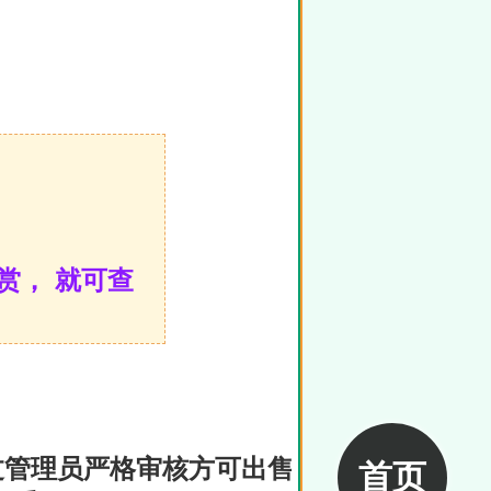
赏， 就可查
过管理员严格审核方可出售
首页