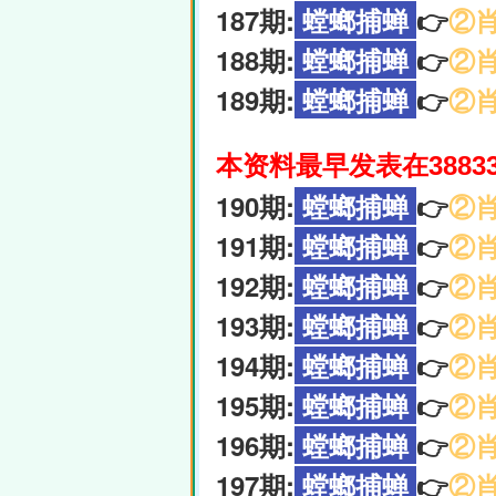
187期:
螳螂捕蝉
👉
②
188期:
螳螂捕蝉
👉
②
189期:
螳螂捕蝉
👉
②
本资料最早发表在38833
190期:
螳螂捕蝉
👉
②
191期:
螳螂捕蝉
👉
②
192期:
螳螂捕蝉
👉
②
193期:
螳螂捕蝉
👉
②
194期:
螳螂捕蝉
👉
②
195期:
螳螂捕蝉
👉
②
196期:
螳螂捕蝉
👉
②
197期:
螳螂捕蝉
👉
②