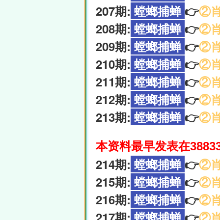
207期:
螳螂捕蝉
👉
②
208期:
螳螂捕蝉
👉
②
209期:
螳螂捕蝉
👉
②
210期:
螳螂捕蝉
👉
②
211期:
螳螂捕蝉
👉
②
212期:
螳螂捕蝉
👉
②
213期:
螳螂捕蝉
👉
②
本资料最早发表在38833
214期:
螳螂捕蝉
👉
②
215期:
螳螂捕蝉
👉
②
216期:
螳螂捕蝉
👉
②
217期:
螳螂捕蝉
👉
②