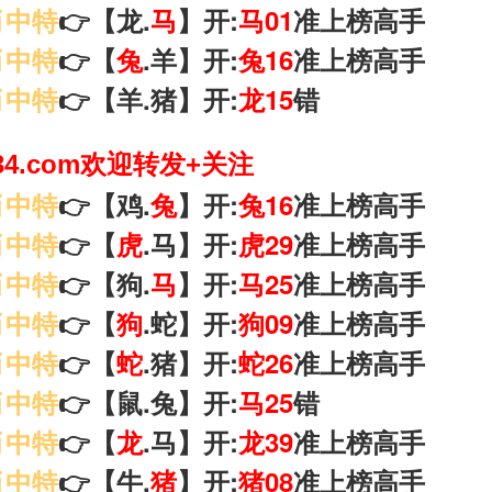
肖中特
👉【龙.
马
】开:
马01
准上榜高手
肖中特
👉【
兔
.羊】开:
兔16
准上榜高手
肖中特
👉【羊.猪】开:
龙15
错
4.com欢迎转发+关注
肖中特
👉【鸡.
兔
】开:
兔16
准上榜高手
肖中特
👉【
虎
.马】开:
虎29
准上榜高手
肖中特
👉【狗.
马
】开:
马25
准上榜高手
肖中特
👉【
狗
.蛇】开:
狗09
准上榜高手
肖中特
👉【
蛇
.猪】开:
蛇26
准上榜高手
肖中特
👉【鼠.兔】开:
马25
错
肖中特
👉【
龙
.马】开:
龙39
准上榜高手
肖中特
👉【牛.
猪
】开:
猪08
准上榜高手