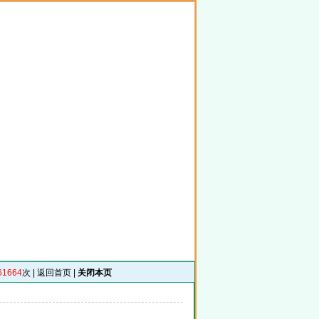
61664
次 |
返回首页
|
关闭本页