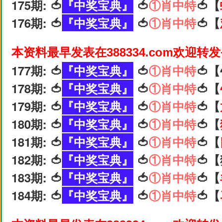
175期: 🍅
『中奖宝典』
🍅
①肖中特
🍅【
176期: 🍅
『中奖宝典』
🍅
①肖中特
🍅【
本资料最早发表在388334.com欢迎转
177期: 🍅
『中奖宝典』
🍅
①肖中特
🍅
178期: 🍅
『中奖宝典』
🍅
①肖中特
🍅【
179期: 🍅
『中奖宝典』
🍅
①肖中特
🍅【
180期: 🍅
『中奖宝典』
🍅
①肖中特
🍅【
181期: 🍅
『中奖宝典』
🍅
①肖中特
🍅【
182期: 🍅
『中奖宝典』
🍅
①肖中特
🍅
183期: 🍅
『中奖宝典』
🍅
①肖中特
🍅【
184期: 🍅
『中奖宝典』
🍅
①肖中特
🍅【