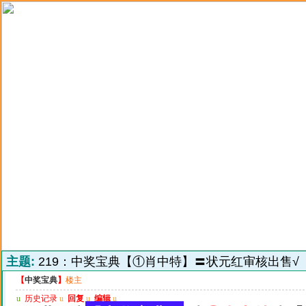
主题:
219：中奖宝典【①肖中特】〓状元红审核出售√
【
中奖宝典
】
楼主
u
历史记录
u
回复
u
编辑
u