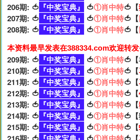
206期: 🍅
『中奖宝典』
🍅
①肖中特
🍅【
207期: 🍅
『中奖宝典』
🍅
①肖中特
🍅【
208期: 🍅
『中奖宝典』
🍅
①肖中特
🍅【
本资料最早发表在388334.com欢迎转
209期: 🍅
『中奖宝典』
🍅
①肖中特
🍅
210期: 🍅
『中奖宝典』
🍅
①肖中特
🍅【
211期: 🍅
『中奖宝典』
🍅
①肖中特
🍅【
212期: 🍅
『中奖宝典』
🍅
①肖中特
🍅【
213期: 🍅
『中奖宝典』
🍅
①肖中特
🍅【
214期: 🍅
『中奖宝典』
🍅
①肖中特
🍅
215期: 🍅
『中奖宝典』
🍅
①肖中特
🍅【
216期: 🍅
『中奖宝典』
🍅
①肖中特
🍅【