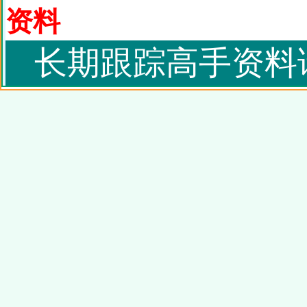
资料
长期跟踪高手资料请记