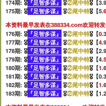
174期: 🎖️
『足智多谋』
🎖️
②尾中特
🎖️【3
175期: 🎖️
『足智多谋』
🎖️
②尾中特
🎖️【5.
本资料最早发表在388334.com欢迎转
176期: 🎖️
『足智多谋』
🎖️
②尾中特
🎖️【
0
.
177期: 🎖️
『足智多谋』
🎖️
②尾中特
🎖️【
4
.
178期: 🎖️
『足智多谋』
🎖️
②尾中特
🎖️【2
179期: 🎖️
『足智多谋』
🎖️
②尾中特
🎖️【4.
180期: 🎖️
『足智多谋』
🎖️
②尾中特
🎖️【
1
.
181期: 🎖️
『足智多谋』
🎖️
②尾中特
🎖️【0
182期: 🎖️
『足智多谋』
🎖️
②尾中特
🎖️【
1
.
183期: 🎖️
『足智多谋』
🎖️
②尾中特
🎖️【1