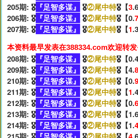
205期: 🎖️
『足智多谋』
🎖️
②尾中特
🎖️【
3
.
206期: 🎖️
『足智多谋』
🎖️
②尾中特
🎖️【0.
207期: 🎖️
『足智多谋』
🎖️
②尾中特
🎖️【
1
.
本资料最早发表在388334.com欢迎转
208期: 🎖️
『足智多谋』
🎖️
②尾中特
🎖️【0
209期: 🎖️
『足智多谋』
🎖️
②尾中特
🎖️【4.
210期: 🎖️
『足智多谋』
🎖️
②尾中特
🎖️【0.
211期: 🎖️
『足智多谋』
🎖️
②尾中特
🎖️【
1
.
212期: 🎖️
『足智多谋』
🎖️
②尾中特
🎖️【0.
213期: 🎖️
『足智多谋』
🎖️
②尾中特
🎖️【1
214期: 🎖️
『足智多谋』
🎖️
②尾中特
🎖️【1.
215期: 🎖️
『足智多谋』
🎖️
②尾中特
🎖️【
4
.