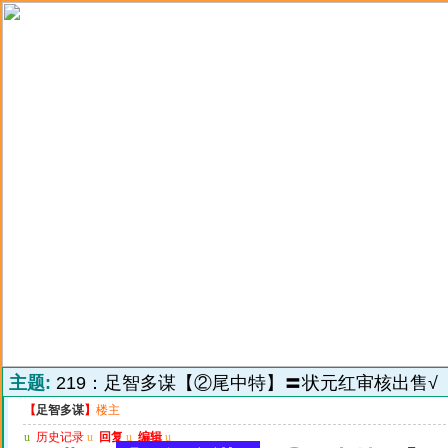
主题:
219：足智多谋【②尾中特】〓状元红审核出售√
【
足智多谋
】
楼主
u
历史记录
u
回复
u
编辑
u