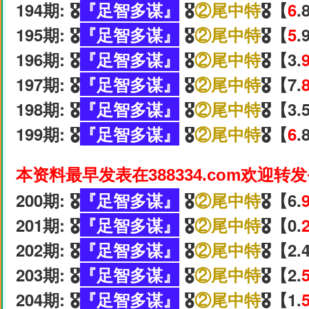
194期: 🎖️
『足智多谋』
🎖️
②尾中特
🎖️【
6
.
195期: 🎖️
『足智多谋』
🎖️
②尾中特
🎖️【
5
.
196期: 🎖️
『足智多谋』
🎖️
②尾中特
🎖️【3.
197期: 🎖️
『足智多谋』
🎖️
②尾中特
🎖️【7.
198期: 🎖️
『足智多谋』
🎖️
②尾中特
🎖️【3
199期: 🎖️
『足智多谋』
🎖️
②尾中特
🎖️【
6
.
本资料最早发表在388334.com欢迎转
200期: 🎖️
『足智多谋』
🎖️
②尾中特
🎖️【6.
201期: 🎖️
『足智多谋』
🎖️
②尾中特
🎖️【0.
202期: 🎖️
『足智多谋』
🎖️
②尾中特
🎖️【2
203期: 🎖️
『足智多谋』
🎖️
②尾中特
🎖️【2.
204期: 🎖️
『足智多谋』
🎖️
②尾中特
🎖️【1.