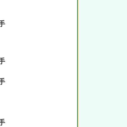
手
手
手
手