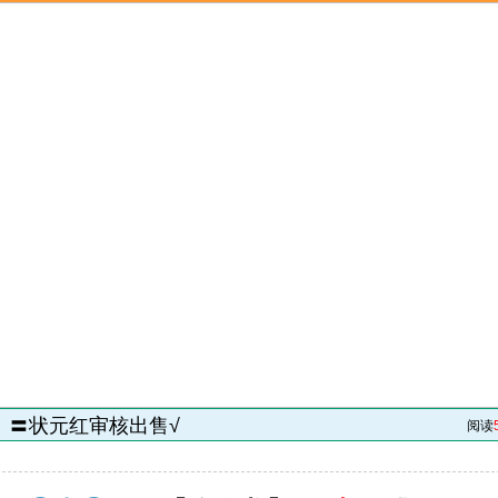
】〓状元红审核出售√
阅读