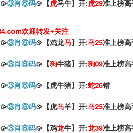
🥠
③肖⑥码
🥠【
虎
马牛】开:
虎29
准上榜高
4.com欢迎转发+关注
🥠
③肖⑥码
🥠【鸡龙
马
】开:
马25
准上榜高
🥠
③肖⑥码
🥠【
狗
牛猪】开:
狗09
准上榜高
🥠
③肖⑥码
🥠【虎牛猪】开:
蛇26
错
🥠
③肖⑥码
🥠【虎
马
羊】开:
马25
准上榜高
🥠
③肖⑥码
🥠【鸡
龙
牛】开:
龙39
准上榜高