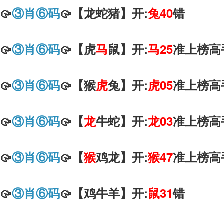
🥠
③肖⑥码
🥠【龙蛇猪】开:
兔40
错
🥠
③肖⑥码
🥠【虎
马
鼠】开:
马25
准上榜高
🥠
③肖⑥码
🥠【猴
虎
兔】开:
虎05
准上榜高
🥠
③肖⑥码
🥠【
龙
牛蛇】开:
龙03
准上榜高
🥠
③肖⑥码
🥠【
猴
鸡龙】开:
猴47
准上榜高
🥠
③肖⑥码
🥠【鸡牛羊】开:
鼠31
错