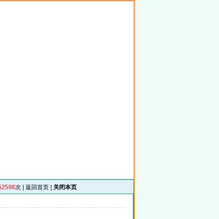
52598
次 |
返回首页
|
关闭本页