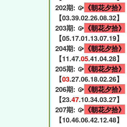
202期: 🥠
《朝花夕拾》
【03.39.02.26.08.32】
203期: 🥠
《朝花夕拾》
【05.17.01.13.07.19】
204期: 🥠
《朝花夕拾》
【11.47.
05
.41.04.28】
205期: 🥠
《朝花夕拾》
【
03
.27.06.18.02.26】
206期: 🥠
《朝花夕拾》
【23.
47
.10.34.03.27】
207期: 🥠
《朝花夕拾》
【10.46.06.42.12.48】